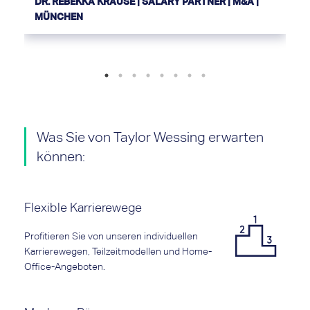
DR. REBEKKA KRAUSE | SALARY PARTNER | M&A |
MÜNCHEN
DR
AR
Was Sie von Taylor Wessing erwarten
können:
Flexible Karrierewege
Profitieren Sie von unseren individuellen
Karrierewegen, Teilzeitmodellen und Home-
Office-Angeboten.