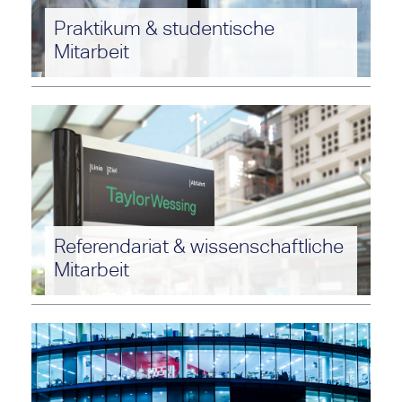
Praktikum & studentische
Mitarbeit
Schnuppern Sie internationale Kanzleiluft
während eines Praktikums oder einer
studentischen Mitarbeit.
Referendariat & wissenschaftliche
Mitarbeit
Lernen Sie Taylor Wessing und den
faszinierenden Arbeitsalltag einer Großkanzlei
kennen. Verschaffen Sie sich vorab einen
Eindruck über unsere Angebote und Benefits.