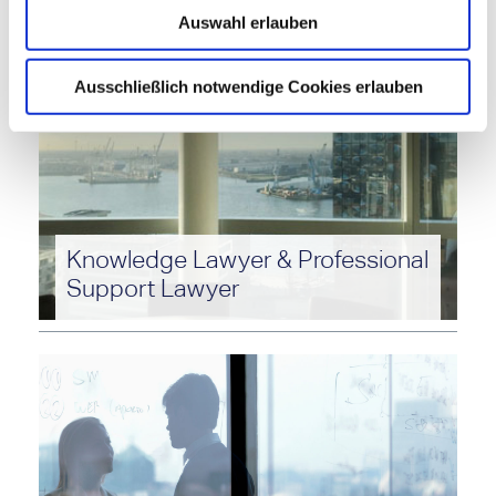
Was Sie noch interessieren könnte
Auswahl erlauben
Ausschließlich notwendige Cookies erlauben
Knowledge Lawyer & Professional
Support Lawyer
Starten Sie Ihre Karriere als Wissensmanager:in
oder Wirtschaftsjurist:in in unserer Kanzlei.