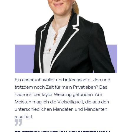
Ein anspruchsvoller und interessanter Job und
Me
trotzdem noch Zeit für mein Privatleben? Das
be
habe ich bei Taylor Wessing gefunden. Am
At
s
Meisten mag ich die Vielseitigkeit, die aus den
un
unterschiedlichen Mandaten und Mandanten
de
resultiert.
ve
au