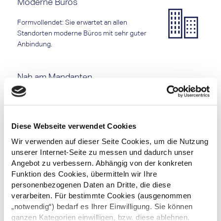
Moderne Büros
Formvollendet: Sie erwartet an allen
Standorten moderne Büros mit sehr guter
Anbindung.
Nah am Mandanten
Als Associate arbeiten Sie von Beginn an nah
am Mandanten – und in keinem
Hinterzimmer.
Diese Webseite verwendet Cookies
Wir verwenden auf dieser Seite Cookies, um die Nutzung
Social Events
unserer Internet-Seite zu messen und dadurch unser
Angebot zu verbessern. Abhängig von der konkreten
Stärken Sie das Teamgefühl und knüpfen bei
Funktion des Cookies, übermitteln wir Ihre
unseren Sport & Social Events, wie dem
personenbezogenen Daten an Dritte, die diese
Sommerfest, TW Ski, TW Marathon oder dem
verarbeiten. Für bestimmte Cookies (ausgenommen
Netzwerktreffen, Kontakte.
„notwendig“) bedarf es Ihrer Einwilligung. Sie können
ganzen Kategorien einwilligen, bzw. diese ablehnen.