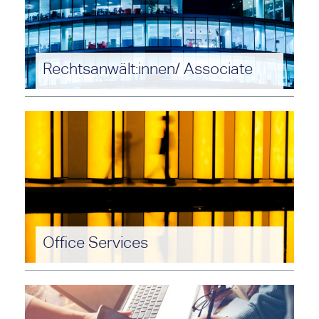
Rechtsanwält:innen/ Associate
Starten Sie Ihre Karriere bei uns mit
spannenden Mandaten und in tollen Teams.
Gestalten Sie Ihre Karriere, so wie Sie Ihren
Vorstellungen entspricht. Ein
Entwicklungsprogramm steht Ihnen dabei zur
Seite.
Office Services
Stellen Sie Ihr Organisationstalent unter
Beweis – in der Bibliothek, am Empfang, im
Office Management oder Sekretariat.